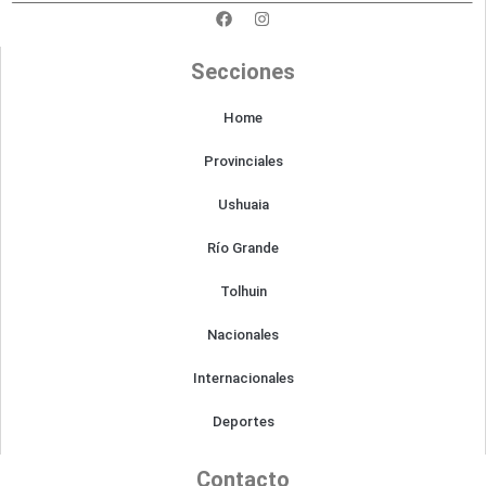
F
I
a
n
c
s
e
t
Secciones
b
a
o
g
o
r
Home
k
a
m
Provinciales
Ushuaia
Río Grande
Tolhuin
Nacionales
Internacionales
Deportes
Contacto