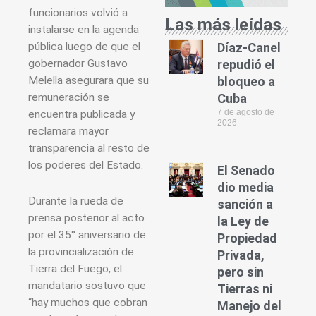
funcionarios volvió a
Las más leídas
instalarse en la agenda
pública luego de que el
Díaz-Canel
gobernador Gustavo
repudió el
Melella asegurara que su
bloqueo a
remuneración se
Cuba
7 de agosto de
encuentra publicada y
2026
reclamara mayor
transparencia al resto de
los poderes del Estado.
El Senado
dio media
Durante la rueda de
sanción a
prensa posterior al acto
la Ley de
por el 35° aniversario de
Propiedad
la provincialización de
Privada,
Tierra del Fuego, el
pero sin
mandatario sostuvo que
Tierras ni
“hay muchos que cobran
Manejo del