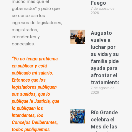
mucho más que el
Fuego
gobernador” y pidió que
7 de agosto de
2026
se conozcan los
ingresos de legisladores,
magistrados,
Augusto
intendentes y
vuelve a
concejales.
luchar por
su vida y su
“Yo no tengo problema
familia pide
en publicar y está
ayuda para
publicado mi salario.
afrontar el
Entonces que los
tratamiento
legisladores publiquen
7 de agosto de
2026
sus sueldos, que lo
publique la Justicia, que
lo publiquen los
Río Grande
intendentes, los
celebra el
Concejos Deliberantes,
Mes de las
todos publiquemos