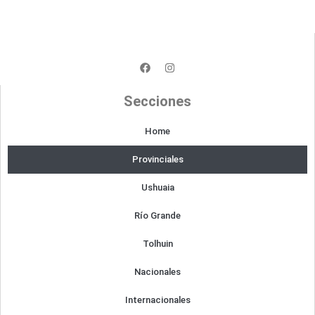
F
I
a
n
c
s
e
t
Secciones
b
a
o
g
o
r
Home
k
a
m
Provinciales
Ushuaia
Río Grande
Tolhuin
Nacionales
Internacionales