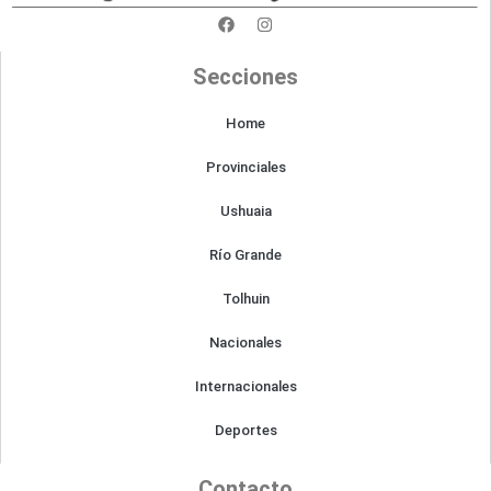
F
I
a
n
c
s
e
t
Secciones
b
a
o
g
o
r
Home
k
a
m
Provinciales
Ushuaia
Río Grande
Tolhuin
Nacionales
Internacionales
Deportes
Contacto