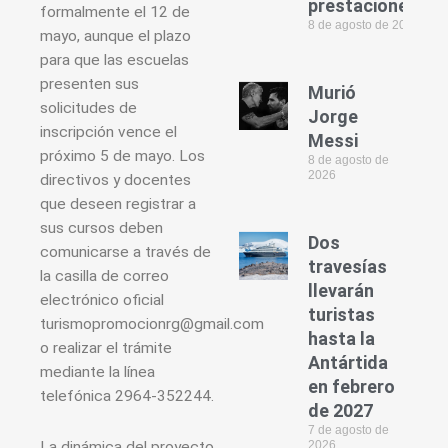
prestaciones
formalmente el 12 de
8 de agosto de 2026
mayo, aunque el plazo
para que las escuelas
presenten sus
Murió
solicitudes de
Jorge
inscripción vence el
Messi
próximo 5 de mayo. Los
8 de agosto de
2026
directivos y docentes
que deseen registrar a
sus cursos deben
Dos
comunicarse a través de
travesías
la casilla de correo
llevarán
electrónico oficial
turistas
turismopromocionrg@gmail.com
hasta la
o realizar el trámite
Antártida
mediante la línea
en febrero
telefónica 2964-352244.
de 2027
7 de agosto de
La dinámica del proyecto
2026