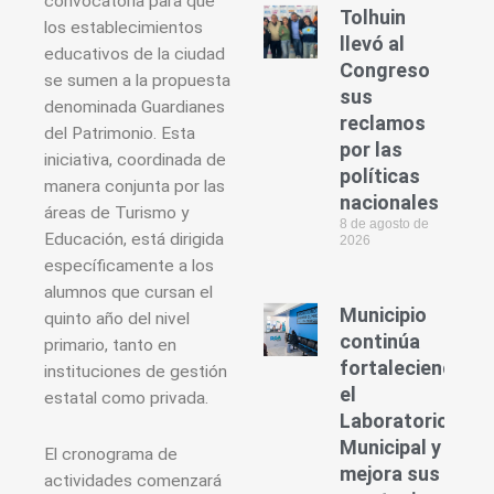
convocatoria para que
Tolhuin
los establecimientos
llevó al
educativos de la ciudad
Congreso
se sumen a la propuesta
sus
denominada Guardianes
reclamos
del Patrimonio. Esta
por las
iniciativa, coordinada de
políticas
manera conjunta por las
nacionales
áreas de Turismo y
8 de agosto de
Educación, está dirigida
2026
específicamente a los
alumnos que cursan el
Municipio
quinto año del nivel
continúa
primario, tanto en
fortaleciendo
instituciones de gestión
el
estatal como privada.
Laboratorio
Municipal y
El cronograma de
mejora sus
actividades comenzará