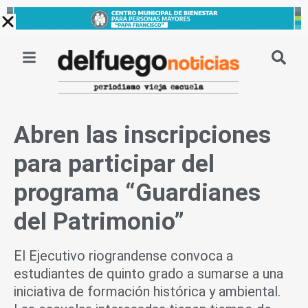
Ir
al
contenido
Abren las inscripciones
para participar del
programa “Guardianes
del Patrimonio”
El Ejecutivo riograndense convoca a
estudiantes de quinto grado a sumarse a una
iniciativa de formación histórica y ambiental.