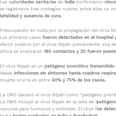
Las a
utoridades sanitarias
de
India
confirmaron
cinco
se registraron tres contagios nuevos, entre ellos un
letalidad y ausencia de cura.
Preocupación en India por la propagación del virus N
Los primeros casos
fueron detectados en el hospital 
dieron positivo por el virus Nipah previamente; una de
ahora se analizaron
180 contactos y 20 fueron puest
El virus Nipah es un
patógeno zoonótico transmitido 
desde
infecciones sin síntomas hasta cuadros respira
muerte ocurre en entre
40% y 75% de los casos.
La OMS declaró al virus Nipah como “patógeno priorit
La OMS incluyó al virus Nipah en la lista de
‘patógenos
vacunas para humanos y animales. El virus f
ue detec
hubo
brotes puntuales en India y Bangladesh.