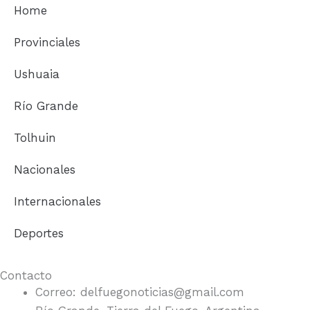
b
a
Home
o
g
o
r
Provinciales
k
a
m
Ushuaia
Río Grande
Tolhuin
Nacionales
Internacionales
Deportes
Contacto
Correo: delfuegonoticias@gmail.com