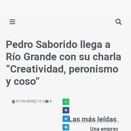
Ir
al
contenido
Pedro Saborido llega a
Río Grande con su charla
“Creatividad, peronismo
y coso”
07/09/2025
15:12
#
Las más leídas
Una empresa