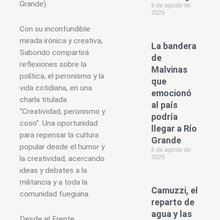
Grande).
6 de agosto de
2026
Con su inconfundible
mirada irónica y creativa,
La bandera
Saborido compartirá
de
reflexiones sobre la
Malvinas
política, el peronismo y la
que
vida cotidiana, en una
emocionó
charla titulada
al país
“Creatividad, peronismo y
podría
coso”. Una oportunidad
llegar a Río
para repensar la cultura
Grande
popular desde el humor y
6 de agosto de
2026
la creatividad, acercando
ideas y debates a la
militancia y a toda la
Camuzzi, el
comunidad fueguina.
reparto de
agua y las
Desde el Frente