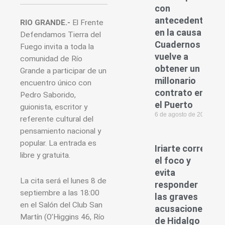
con
antecedentes
RIO GRANDE.-
El Frente
en la causa
Defendamos Tierra del
Cuadernos
Fuego invita a toda la
vuelve a
comunidad de Río
obtener un
Grande a participar de un
millonario
encuentro único con
contrato en
Pedro Saborido,
el Puerto
guionista, escritor y
6 de agosto de 2026
referente cultural del
pensamiento nacional y
popular. La entrada es
Iriarte corre
libre y gratuita.
el foco y
evita
La cita será el lunes 8 de
responder
septiembre a las 18:00
las graves
en el Salón del Club San
acusaciones
Martín (O’Higgins 46, Río
de Hidalgo