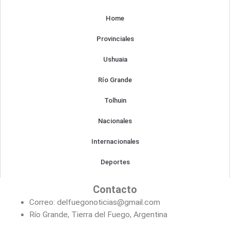
o
g
o
r
Home
k
a
m
Provinciales
Ushuaia
Río Grande
Tolhuin
Nacionales
Internacionales
Deportes
Contacto
Correo: delfuegonoticias@gmail.com
Río Grande, Tierra del Fuego, Argentina