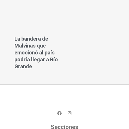
La bandera de
Malvinas que
emocionó al país
podría llegar a Río
Grande
F
I
a
n
c
s
e
t
Secciones
b
a