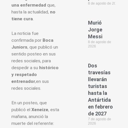
8 de agosto de 2026
una enfermedad
que,
hasta la actualidad,
no
tiene cura
.
Murió
Jorge
La noticia fue
Messi
confirmada por
Boca
8 de agosto de
2026
Juniors
, que publicó un
sentido posteo en sus
redes sociales, para
Dos
despedir a su
histórico
travesías
y respetado
llevarán
entrenador
,en sus
turistas
redes sociales.
hasta la
Antártida
En un posteo, que
en febrero
publicó el
Xeneize
, esta
de 2027
mañana, anunció la
7 de agosto de
muerte del referente:
2026