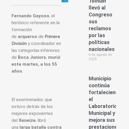
Tolhuin
llevó al
Congreso
Fernando Gayoso
, el
sus
histórico referente en la
reclamos
formación
por las
de
arqueros
de
Primera
políticas
División
y coordinador en
nacionales
las categorías inferiores
8 de agosto de
de
Boca Juniors
,
murió
2026
este martes, a los 55
años
.
Municipio
continúa
fortaleciendo
el
El exentrenador, que
Laboratorio
estuvo detrás de los
Municipal y
mejores exponentes
mejora sus
del
Xeneize
, libró
prestaciones
una
larga batalla contra