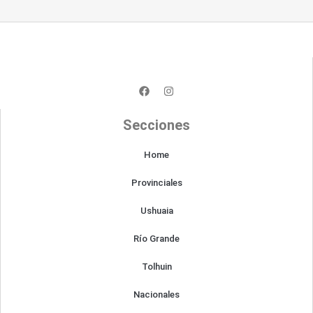
F
I
a
n
c
s
e
t
Secciones
b
a
o
g
o
r
Home
k
a
m
Provinciales
Ushuaia
Río Grande
Tolhuin
Nacionales