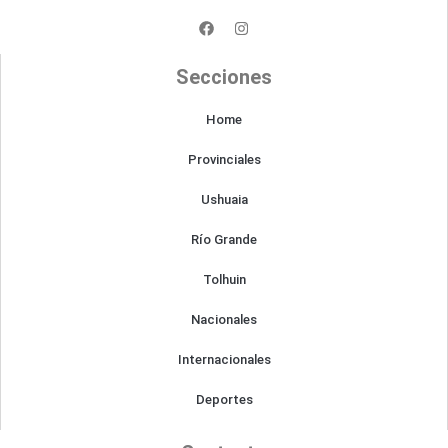
F
I
a
n
c
s
e
t
Secciones
b
a
o
g
o
r
Home
k
a
m
Provinciales
Ushuaia
Río Grande
Tolhuin
Nacionales
Internacionales
Deportes