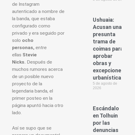
de Instagram
autenticado a nombre de
la banda, que estaba
Ushuaia:
configurado como
Acusan una
privado y era seguido por
presunta
solo
ocho
trama de
personas,
entre
coimas para
ellas
Stevie
aprobar
Nicks.
Después de
obras y
muchos rumores acerca
excepciones
de un posible nuevo
urbanísticas
proyecto de la
5 de agosto de
2026
legendaria banda, el
primer posteo en la
página apuntó hacia otro
Escándalo
lado.
en Tolhuin
por las
Así se supo que se
denuncias