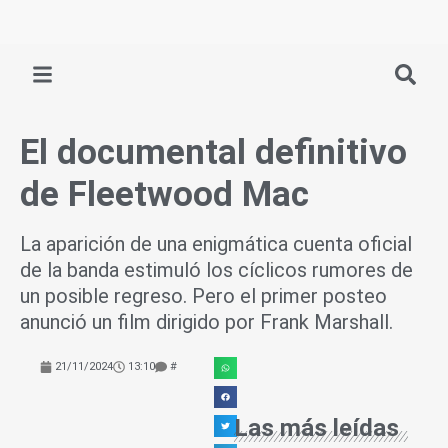
Ir
al
contenido
El documental definitivo
de Fleetwood Mac
La aparición de una enigmática cuenta oficial
de la banda estimuló los cíclicos rumores de
un posible regreso. Pero el primer posteo
anunció un film dirigido por Frank Marshall.
21/11/2024
13:10
#
Las más leídas