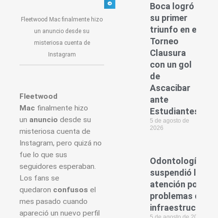
Boca logró
su primer
Fleetwood Mac finalmente hizo
triunfo en el
un anuncio desde su
Torneo
misteriosa cuenta de
Clausura
Instagram
con un gol
de
Ascacibar
Fleetwood
ante
Mac
finalmente hizo
Estudiantes
un
anuncio
desde su
5 de agosto de
2026
misteriosa cuenta de
Instagram, pero quizá no
fue lo que sus
Odontología
seguidores esperaban.
suspendió la
Los fans se
atención por
quedaron
confusos
el
problemas de
mes pasado cuando
infraestructura
apareció un nuevo perfil
5 de agosto de 2026