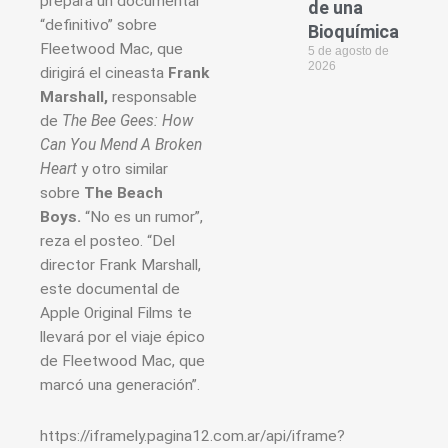
prepara un documental
de una
“definitivo” sobre
Bioquímica
Fleetwood Mac, que
5 de agosto de
2026
dirigirá el cineasta
Frank
Marshall,
responsable
de
The Bee Gees: How
Can You Mend A Broken
Heart
y otro similar
sobre
The Beach
Boys.
“No es un rumor”,
reza el posteo. “Del
director Frank Marshall,
este documental de
Apple Original Films te
llevará por el viaje épico
de Fleetwood Mac, que
marcó una generación”.
https://iframely.pagina12.com.ar/api/iframe?