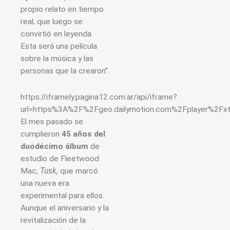
propio relato en tiempo
real, que luego se
convirtió en leyenda.
Esta será una película
sobre la música y las
personas que la crearon”.
https://iframely.pagina12.com.ar/api/iframe?
url=https%3A%2F%2Fgeo.dailymotion.com%2Fplayer%2F
El mes pasado se
cumplieron
45 años del
duodécimo álbum
de
estudio de Fleetwood
Mac,
Tusk,
que marcó
una nueva era
experimental para ellos.
Aunque el aniversario y la
revitalización de la