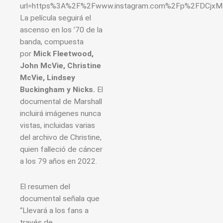
url=https%3A%2F%2Fwww.instagram.com%2Fp%2FDCjxM
La película seguirá el
ascenso en los ’70 de la
banda, compuesta
por
Mick Fleetwood,
John McVie, Christine
McVie, Lindsey
Buckingham y Nicks.
El
documental de Marshall
incluirá imágenes nunca
vistas, incluidas varias
del archivo de Christine,
quien falleció de cáncer
a los 79 años en 2022.
El resumen del
documental señala que
“Llevará a los fans a
través de