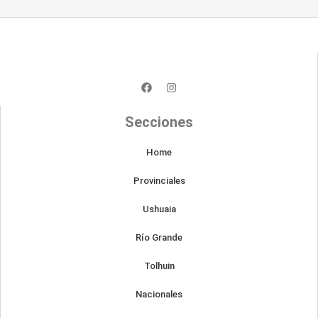
F
I
a
n
c
s
e
t
Secciones
b
a
o
g
o
r
Home
k
a
m
Provinciales
Ushuaia
Río Grande
Tolhuin
Nacionales