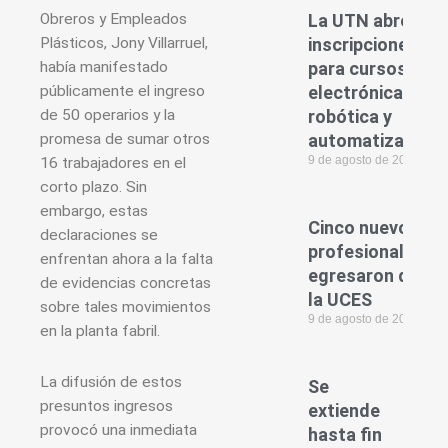
Obreros y Empleados
La UTN abre las
Plásticos, Jony Villarruel,
inscripciones
había manifestado
para cursos de
públicamente el ingreso
electrónica,
de 50 operarios y la
robótica y
promesa de sumar otros
automatización
9 de agosto de 2026
16 trabajadores en el
corto plazo. Sin
embargo, estas
Cinco nuevos
declaraciones se
profesionales
enfrentan ahora a la falta
egresaron de
de evidencias concretas
la UCES
sobre tales movimientos
9 de agosto de 2026
en la planta fabril.
La difusión de estos
Se
presuntos ingresos
extiende
provocó una inmediata
hasta fin