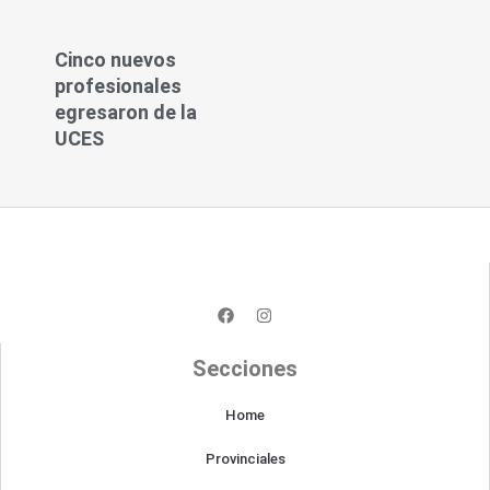
Cinco nuevos
profesionales
egresaron de la
UCES
F
I
a
n
c
s
e
t
Secciones
b
a
o
g
o
r
Home
k
a
m
Provinciales