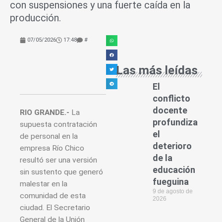
con suspensiones y una fuerte caída en la
producción.
07/05/2026
17:48
#
Las más leídas
El
conflicto
docente
RIO GRANDE.-
La
profundiza
supuesta contratación
el
de personal en la
deterioro
empresa Río Chico
de la
resultó ser una versión
educación
sin sustento que generó
fueguina
malestar en la
9 de agosto de
comunidad de esta
2026
ciudad. El Secretario
General de la Unión