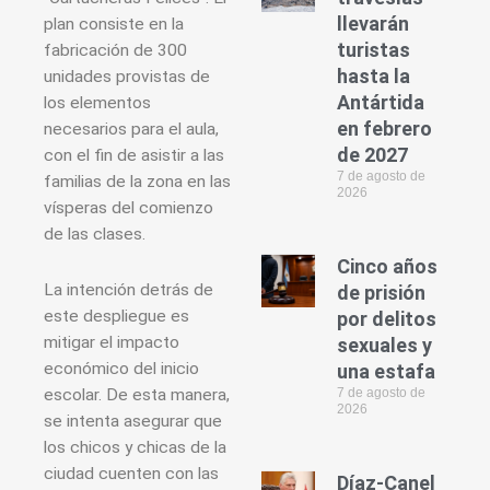
llevarán
plan consiste en la
turistas
fabricación de 300
hasta la
unidades provistas de
Antártida
los elementos
en febrero
necesarios para el aula,
de 2027
con el fin de asistir a las
7 de agosto de
familias de la zona en las
2026
vísperas del comienzo
de las clases.
Cinco años
La intención detrás de
de prisión
este despliegue es
por delitos
mitigar el impacto
sexuales y
económico del inicio
una estafa
7 de agosto de
escolar. De esta manera,
2026
se intenta asegurar que
los chicos y chicas de la
ciudad cuenten con las
Díaz-Canel