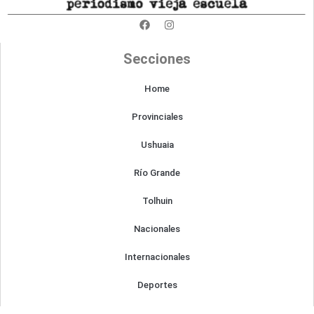
F
I
a
n
c
s
e
t
Secciones
b
a
o
g
o
r
Home
k
a
m
Provinciales
Ushuaia
Río Grande
Tolhuin
Nacionales
Internacionales
Deportes