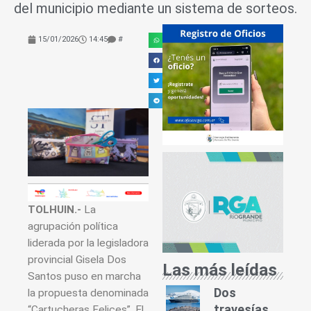
del municipio mediante un sistema de sorteos.
15/01/2026
14:45
#
TOLHUIN.-
La
agrupación política
liderada por la legisladora
provincial Gisela Dos
Las más leídas
Santos puso en marcha
Dos
la propuesta denominada
travesías
“Cartucheras Felices”. El