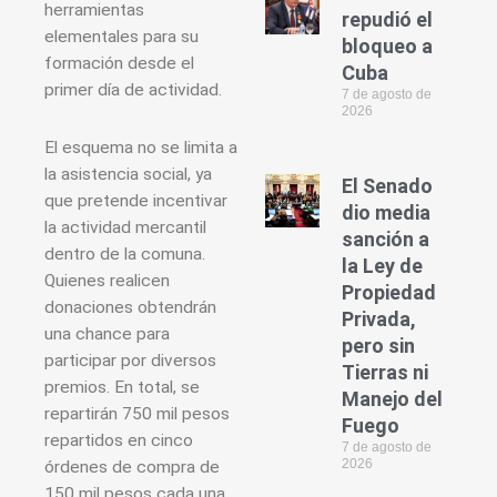
herramientas
repudió el
elementales para su
bloqueo a
formación desde el
Cuba
primer día de actividad.
7 de agosto de
2026
El esquema no se limita a
la asistencia social, ya
El Senado
que pretende incentivar
dio media
la actividad mercantil
sanción a
dentro de la comuna.
la Ley de
Quienes realicen
Propiedad
donaciones obtendrán
Privada,
una chance para
pero sin
participar por diversos
Tierras ni
premios. En total, se
Manejo del
repartirán 750 mil pesos
Fuego
repartidos en cinco
7 de agosto de
2026
órdenes de compra de
150 mil pesos cada una,