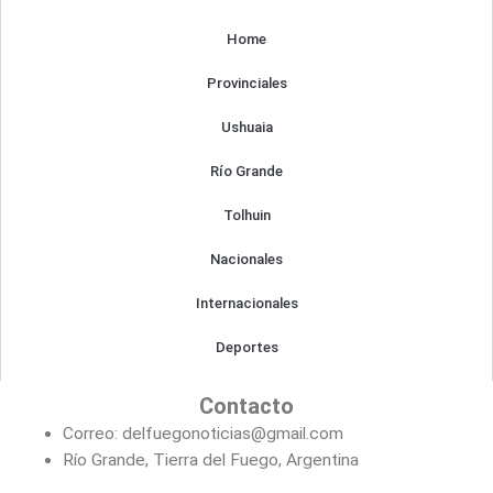
o
g
o
r
Home
k
a
m
Provinciales
Ushuaia
Río Grande
Tolhuin
Nacionales
Internacionales
Deportes
Contacto
Correo: delfuegonoticias@gmail.com
Río Grande, Tierra del Fuego, Argentina