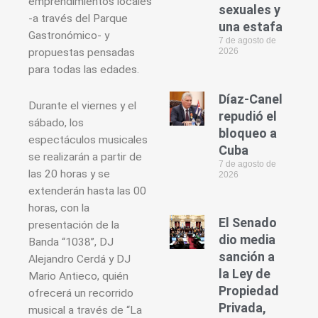
emprendimientos locales
sexuales y
-a través del Parque
una estafa
Gastronómico- y
7 de agosto de
propuestas pensadas
2026
para todas las edades.
Díaz-Canel
Durante el viernes y el
repudió el
sábado, los
bloqueo a
espectáculos musicales
Cuba
se realizarán a partir de
7 de agosto de
las 20 horas y se
2026
extenderán hasta las 00
horas, con la
El Senado
presentación de la
dio media
Banda “1038”, DJ
sanción a
Alejandro Cerdá y DJ
la Ley de
Mario Antieco, quién
Propiedad
ofrecerá un recorrido
Privada,
musical a través de “La