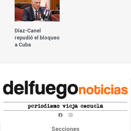
Díaz-Canel
repudió el bloqueo
a Cuba
F
I
a
n
c
s
e
t
Secciones
b
a