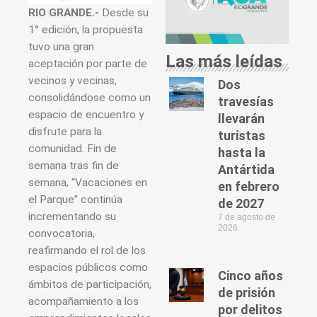
RIO GRANDE.-
Desde su
1° edición, la propuesta
tuvo una gran
Las más leídas
aceptación por parte de
vecinos y vecinas,
Dos
consolidándose como un
travesías
espacio de encuentro y
llevarán
disfrute para la
turistas
comunidad. Fin de
hasta la
semana tras fin de
Antártida
semana, “Vacaciones en
en febrero
el Parque” continúa
de 2027
incrementando su
7 de agosto de
2026
convocatoria,
reafirmando el rol de los
espacios públicos como
Cinco años
ámbitos de participación,
de prisión
acompañamiento a los
por delitos