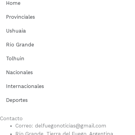
Home
o
g
o
r
Provinciales
k
a
m
Ushuaia
Río Grande
Tolhuin
Nacionales
Internacionales
Deportes
Contacto
Correo: delfuegonoticias@gmail.com
Río Grande, Tierra del Fuego, Argentina