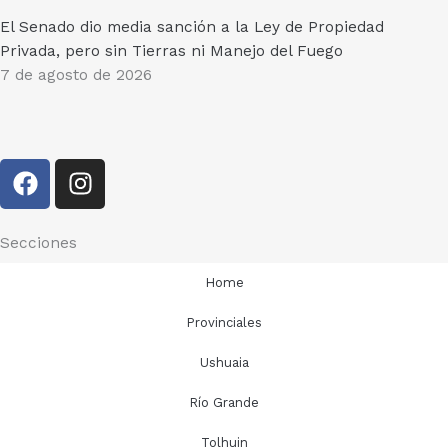
El Senado dio media sanción a la Ley de Propiedad
Privada, pero sin Tierras ni Manejo del Fuego
7 de agosto de 2026
F
I
a
n
c
s
e
t
Secciones
b
a
Home
o
g
o
r
Provinciales
k
a
Ushuaia
m
Río Grande
Tolhuin