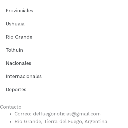
o
g
o
r
Provinciales
k
a
m
Ushuaia
Río Grande
Tolhuin
Nacionales
Internacionales
Deportes
Contacto
Correo: delfuegonoticias@gmail.com
Río Grande, Tierra del Fuego, Argentina