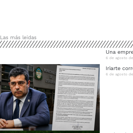
Las más leídas
Una empres
6 de agosto d
Iriarte co
6 de agosto d