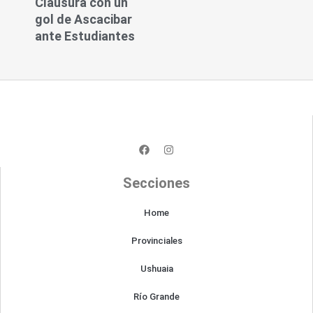
Clausura con un
gol de Ascacibar
ante Estudiantes
F
I
a
n
c
s
e
t
Secciones
b
a
o
g
o
r
Home
k
a
m
Provinciales
Ushuaia
Río Grande