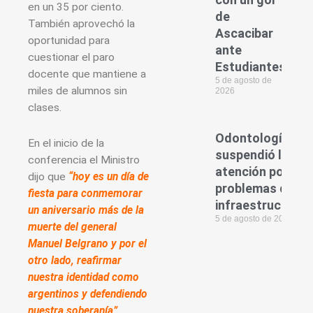
en un 35 por ciento.
de
También aprovechó la
Ascacibar
oportunidad para
ante
cuestionar el paro
Estudiantes
docente que mantiene a
5 de agosto de
miles de alumnos sin
2026
clases.
Odontología
En el inicio de la
suspendió la
conferencia el Ministro
atención por
dijo que
“hoy es un día de
problemas de
fiesta para conmemorar
infraestructura
un aniversario más de la
5 de agosto de 2026
muerte del general
Manuel Belgrano y por el
otro lado, reafirmar
nuestra identidad como
argentinos y defendiendo
nuestra soberanía”
,