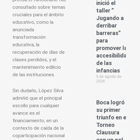
inició el
consultado sobre temas
taller ”
cruciales para el ámbito
Jugando a
educativo, como la
derribar
anunciada
barreras”
transformación
para
educativa, la
promover la
recuperación de días de
accesibilidad
clases perdidos, y el
de las
mantenimiento edilicio
infancias
de las instituciones.
5 de agosto de
2026
Sin dudarlo, López Silva
admitió que el principal
Boca logró
escollo para cualquier
su primer
avance es el
triunfo en el
financiamiento, en un
Torneo
contexto de caída de la
Clausura
coparticipación nacional
con un gol