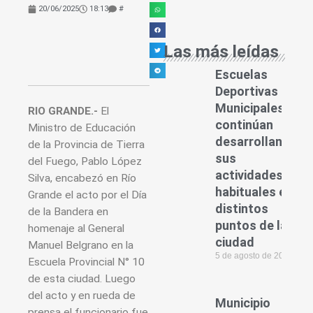
20/06/2025
18:13
#
Las más leídas
Escuelas
Deportivas
Municipales
RIO GRANDE.-
El
continúan
Ministro de Educación
desarrollando
de la Provincia de Tierra
sus
del Fuego, Pablo López
actividades
Silva, encabezó en Río
habituales en
Grande el acto por el Día
distintos
de la Bandera en
puntos de la
homenaje al General
ciudad
Manuel Belgrano en la
5 de agosto de 2026
Escuela Provincial N° 10
de esta ciudad. Luego
del acto y en rueda de
Municipio
prensa el funcionario fue