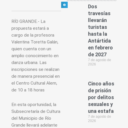
Dos
travesías
llevarán
RÍO GRANDE.- La
turistas
propuesta estará a
hasta la
cargo de la profesora
Antártida
Valentina Toretta Galán,
en febrero
quien cuenta con un
de 2027
amplio conocimiento en
7 de agosto de
danza urbana. Las
2026
inscripciones se realizan
de manera presencial en
el Centro Cultural Alem,
Cinco años
de 10 a 18 horas
de prisión
por delitos
sexuales y
En esta oportunidad, la
una estafa
Subsecretaría de Cultura
7 de agosto de
del Municipio de Río
2026
Grande llevará adelante