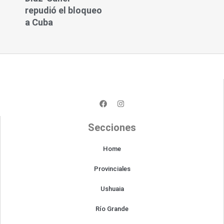
repudió el bloqueo
a Cuba
F
I
a
n
c
s
e
t
Secciones
b
a
o
g
o
r
Home
k
a
m
Provinciales
Ushuaia
Río Grande