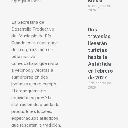
Messi
agregado local.
8 de agosto de
2026
La Secretaría de
Desarrollo Productivo
Dos
del Municipio de Río
travesías
Grande es la encargada
llevarán
de la organización de
turistas
esta masiva
hasta la
convocatoria, que invita
Antártida
a vecinos y vecinas a
en febrero
sumergirse en dos
de 2027
7 de agosto de
jornadas a puro campo.
2026
El cronograma de
actividades prevé la
instalación de stands de
productores locales,
espectáculos artísticos
que rescatan la tradición,