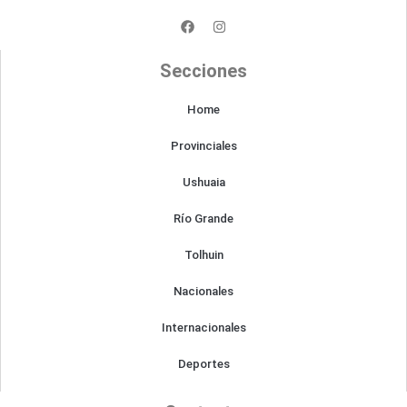
F
I
a
n
c
s
e
t
Secciones
b
a
o
g
o
r
Home
k
a
m
Provinciales
Ushuaia
Río Grande
Tolhuin
Nacionales
Internacionales
Deportes