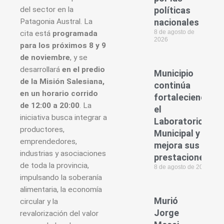
del sector en la
políticas
Patagonia Austral. La
nacionales
8 de agosto de
cita está
programada
2026
para los próximos 8 y 9
de noviembre
, y se
desarrollará
en el predio
Municipio
de la Misión Salesiana,
continúa
en un horario corrido
fortaleciendo
de 12:00 a 20:00
. La
el
iniciativa busca integrar a
Laboratorio
productores,
Municipal y
emprendedores,
mejora sus
industrias y asociaciones
prestaciones
de toda la provincia,
8 de agosto de 2026
impulsando la soberanía
alimentaria, la economía
Murió
circular y la
Jorge
revalorización del valor