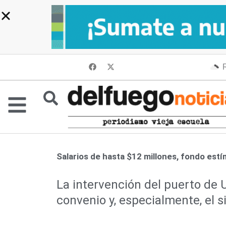
Ir
al
contenido
F
X
R
a
-
c
t
e
w
b
i
o
t
o
t
k
e
r
Salarios de hasta $12 millones, fondo estím
La intervención del puerto de U
convenio y, especialmente, el 