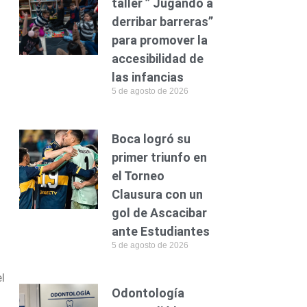
taller ” Jugando a
derribar barreras”
para promover la
accesibilidad de
las infancias
5 de agosto de 2026
Boca logró su
primer triunfo en
el Torneo
Clausura con un
gol de Ascacibar
ante Estudiantes
5 de agosto de 2026
l
Odontología