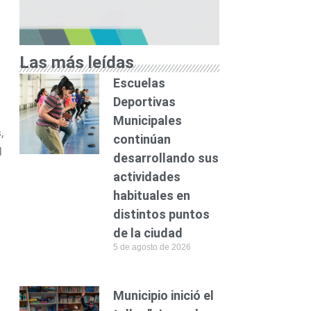
Las más leídas
Escuelas
Deportivas
Municipales
,
continúan
l
desarrollando sus
actividades
habituales en
distintos puntos
de la ciudad
5 de agosto de 2026
Municipio inició el