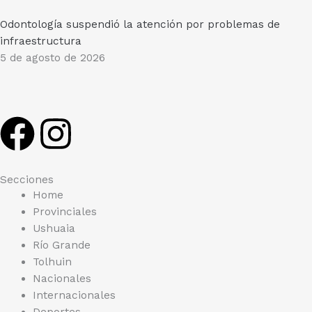
Odontología suspendió la atención por problemas de
infraestructura
5 de agosto de 2026
F
I
a
n
Secciones
c
s
Home
Provinciales
e
t
Ushuaia
Río Grande
b
a
Tolhuin
Nacionales
o
g
Internacionales