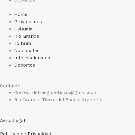
Deportes
o
r
Home
Provinciales
k
a
Ushuaia
Río Grande
m
Tolhuin
Nacionales
Internacionales
Deportes
Contacto
Correo: delfuegonoticias@gmail.com
Río Grande, Tierra del Fuego, Argentina
Aviso Legal
Políticas de Privacidad