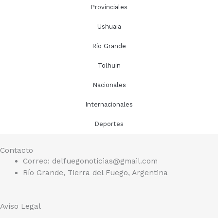
o
r
Provinciales
k
a
Ushuaia
m
Río Grande
Tolhuin
Nacionales
Internacionales
Deportes
Contacto
Correo: delfuegonoticias@gmail.com
Río Grande, Tierra del Fuego, Argentina
Aviso Legal