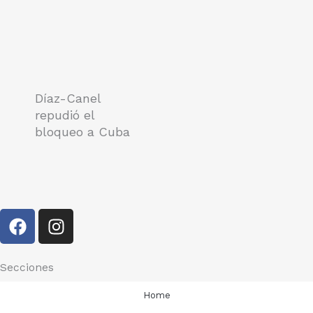
Díaz-Canel
repudió el
bloqueo a Cuba
F
I
a
n
c
s
e
t
Secciones
b
a
Home
o
g