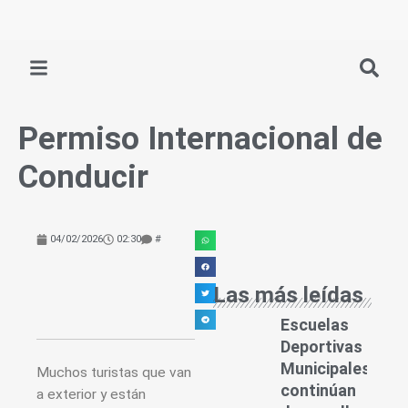
Ir
al
contenido
Permiso Internacional de
Conducir
04/02/2026
02:30
#
Las más leídas
Escuelas
Deportivas
Municipales
Muchos turistas que van
continúan
a exterior y están