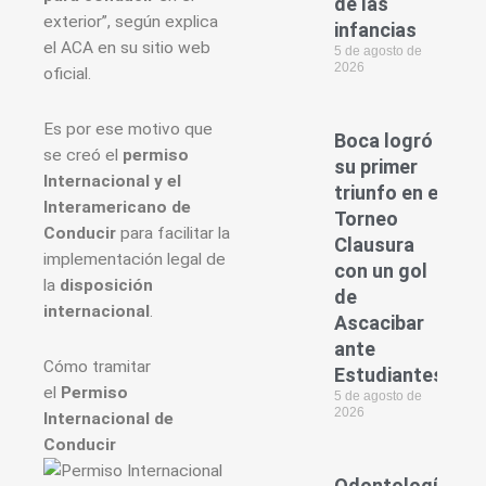
de las
exterior”, según explica
infancias
el ACA en su sitio web
5 de agosto de
2026
oficial.
Es por ese motivo que
Boca logró
se creó el
permiso
su primer
Internacional y el
triunfo en el
Interamericano de
Torneo
Conducir
para facilitar la
Clausura
implementación legal de
con un gol
la
disposición
de
internacional
.
Ascacibar
ante
Cómo tramitar
Estudiantes
el
Permiso
5 de agosto de
2026
Internacional de
Conducir
Odontología