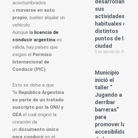
desarrollando
acostumbrados
sus
a
moverse en auto
actividades
propio
, suelen alquilar un
habituales en
vehículo.
distintos
Aunque
la
licencia de
puntos de la
conducir argentina
es
ciudad
válida, hay países que
5 de agosto de 2026
exigen el
Permiso
Internacional de
Conducir (PIC)
.
Municipio
inició el
Esto se debe a que
taller ”
“la
República Argentina
Jugando a
es parte de un tratado
derribar
suscripto por la ONU y
barreras”
OEA
el cual originó la
para
creación de
promover la
un
documento único
accesibilidad
para conducir
en el