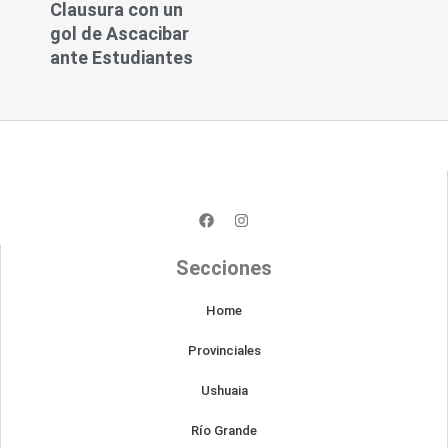
Clausura con un
gol de Ascacibar
ante Estudiantes
F
I
a
n
c
s
e
t
Secciones
b
a
o
g
o
r
Home
k
a
m
Provinciales
Ushuaia
Río Grande