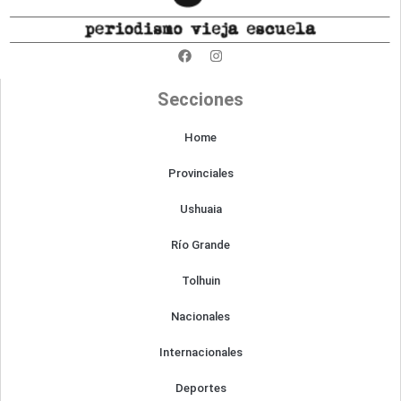
F
I
a
n
c
s
e
t
Secciones
b
a
o
g
o
r
Home
k
a
m
Provinciales
Ushuaia
Río Grande
Tolhuin
Nacionales
Internacionales
Deportes