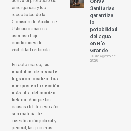
activó el protocolo de
Obras
emergencia y los
Sanitarias
rescatistas de la
garantiza
Comisión de Auxilio de
la
Ushuaia iniciaron el
potabilidad
ascenso bajo
del agua
condiciones de
en Río
visibilidad reducida.
Grande
10 de agosto de
2026
En este marco,
las
cuadrillas de rescate
lograron localizar los
cuerpos en la sección
más alta del macizo
helado.
Aunque las
causas del deceso aún
son materia de
investigación judicial y
pericial, las primeras