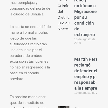
más complejas y
notifican a
concurridas del norte de
Migraciones
la ciudad de Ushuaia.
por su
condición
La alerta se encendió de
de
manera formal anoche,
extranjero
luego de que las
10 de agosto de
2026
autoridades recibieran
una denuncia por el
paradero de ambos
Martín Perez
excursionistas, quienes
reclamó
no habían regresado a la
defender el
base en el horario
empleo y pidió
previsto.
responsabilidad
a las empresas
10 de agosto de 2026
Es preciso mencionar
que, de inmediato se