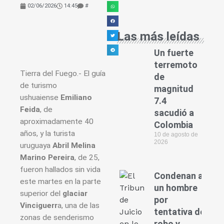
02/06/2026
14:45
#
Las más leídas
Un fuerte
terremoto
Tierra del Fuego.- El guía
de
de turismo
magnitud
ushuaiense
Emiliano
7.4
Feida
, de
sacudió a
aproximadamente 40
Colombia
años, y la turista
10 de agosto de
2026
uruguaya
Abril Melina
Marino Pereira
, de 25,
fueron hallados sin vida
Condenan a
este martes en la parte
un hombre
superior del
glaciar
por
Vinciguerr
a, una de las
tentativa de
zonas de senderismo
robo y