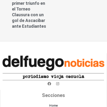
primer triunfo en
el Torneo
Clausura con un
gol de Ascacibar
ante Estudiantes
F
I
a
n
c
s
e
t
Secciones
b
a
o
g
o
r
Home
k
a