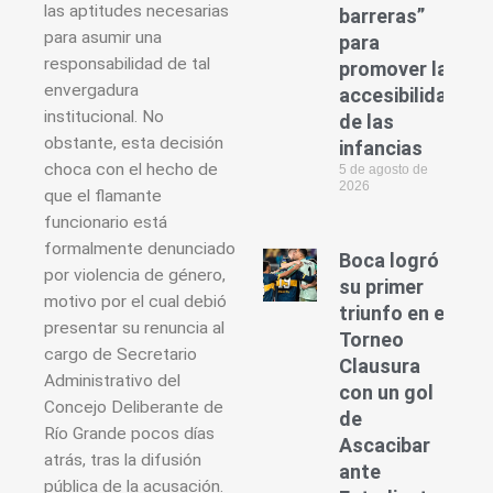
las aptitudes necesarias
barreras”
para asumir una
para
responsabilidad de tal
promover la
envergadura
accesibilidad
institucional. No
de las
obstante, esta decisión
infancias
choca con el hecho de
5 de agosto de
2026
que el flamante
funcionario está
formalmente denunciado
Boca logró
por violencia de género,
su primer
motivo por el cual debió
triunfo en el
presentar su renuncia al
Torneo
cargo de Secretario
Clausura
Administrativo del
con un gol
Concejo Deliberante de
de
Río Grande pocos días
Ascacibar
atrás, tras la difusión
ante
pública de la acusación.