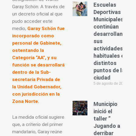
Escuelas
Garay Schön. A través de
Deportivas
un decreto oficial al que
Municipales
pudo acceder este
continúan
medio,
Garay Schön fue
desarrollando
incorporado como
sus
personal de Gabinete,
actividades
ostentando la
habituales en
Categoría “AA”, y su
distintos
función se desarrollará
puntos de la
dentro de la Sub-
ciudad
secretaría Privada de
5 de agosto de 2026
la Unidad Gobernador,
con jurisdicción en la
Zona Norte.
Municipio
inició el
La medida oficial sugiere
taller ”
que, a criterio del primer
Jugando a
mandatario, Garay reúne
derribar