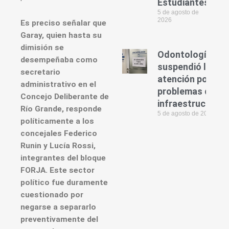
Estudiantes
5 de agosto de
2026
Es preciso señalar que
Garay, quien hasta su
dimisión se
Odontología
desempeñaba como
suspendió la
secretario
atención por
administrativo en el
problemas de
Concejo Deliberante de
infraestructura
Río Grande, responde
5 de agosto de 2026
políticamente a los
concejales Federico
Runin y Lucía Rossi,
integrantes del bloque
FORJA. Este sector
político fue duramente
cuestionado por
negarse a separarlo
preventivamente del