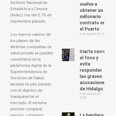
Instituto Nacional de
vuelve a
Estadística y Censos
obtener un
(Indec) fue del 2,1% en
millonario
septiembre pasado,
contrato en
el Puerto
6 de agosto de 2026
Los nuevos valores de
los planes de las
distintas compañías de
Iriarte corre
salud privada ya pueden
el foco y
consultarse en la
evita
plataforma digital de la
responder
Superintendencia de
las graves
Servicios de Salud,
acusaciones
lanzada en julio pasado
de Hidalgo
con el objetivo de
6 de agosto de
transparentar el
2026
mercado. El sistema
permite comparar
La bandera
precios, cobertura,