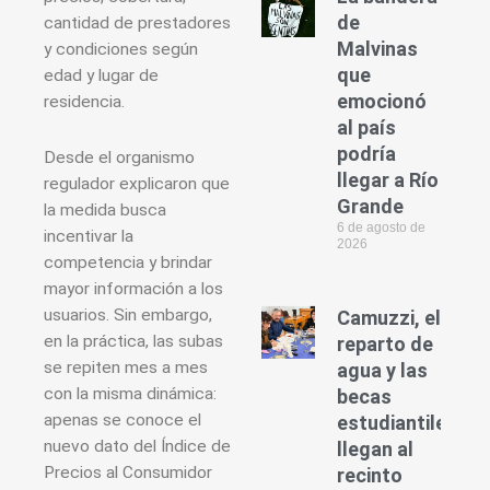
de
cantidad de prestadores
Malvinas
y condiciones según
que
edad y lugar de
emocionó
residencia.
al país
podría
Desde el organismo
llegar a Río
regulador explicaron que
Grande
la medida busca
6 de agosto de
incentivar la
2026
competencia y brindar
mayor información a los
usuarios. Sin embargo,
Camuzzi, el
en la práctica, las subas
reparto de
se repiten mes a mes
agua y las
con la misma dinámica:
becas
apenas se conoce el
estudiantiles
nuevo dato del Índice de
llegan al
Precios al Consumidor
recinto