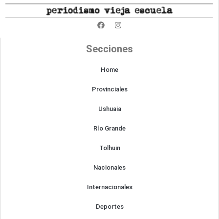
F
I
a
n
c
s
e
t
Secciones
b
a
o
g
o
r
Home
k
a
m
Provinciales
Ushuaia
Río Grande
Tolhuin
Nacionales
Internacionales
Deportes