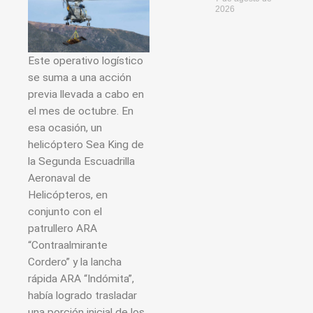
2026
Este operativo logístico
se suma a una acción
previa llevada a cabo en
el mes de octubre. En
esa ocasión, un
helicóptero Sea King de
la Segunda Escuadrilla
Aeronaval de
Helicópteros, en
conjunto con el
patrullero ARA
“Contraalmirante
Cordero” y la lancha
rápida ARA “Indómita”,
había logrado trasladar
una porción inicial de los