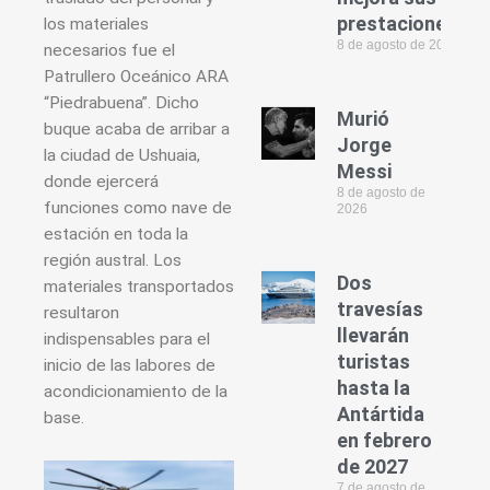
prestaciones
los materiales
8 de agosto de 2026
necesarios fue el
Patrullero Oceánico ARA
“Piedrabuena”. Dicho
Murió
buque acaba de arribar a
Jorge
la ciudad de Ushuaia,
Messi
donde ejercerá
8 de agosto de
funciones como nave de
2026
estación en toda la
región austral. Los
Dos
materiales transportados
travesías
resultaron
llevarán
indispensables para el
turistas
inicio de las labores de
hasta la
acondicionamiento de la
Antártida
base.
en febrero
de 2027
7 de agosto de