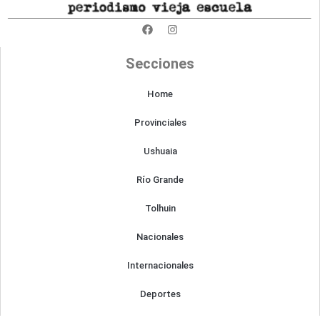
F
I
a
n
c
s
e
t
Secciones
b
a
o
g
o
r
Home
k
a
m
Provinciales
Ushuaia
Río Grande
Tolhuin
Nacionales
Internacionales
Deportes