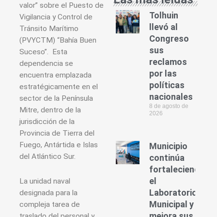
valor” sobre el Puesto de
Tolhuin
Vigilancia y Control de
llevó al
Tránsito Marítimo
Congreso
(PVYCTM) “Bahía Buen
sus
Suceso”. Esta
reclamos
dependencia se
por las
encuentra emplazada
políticas
estratégicamente en el
nacionales
sector de la Península
8 de agosto de
Mitre, dentro de la
2026
jurisdicción de la
Provincia de Tierra del
Fuego, Antártida e Islas
Municipio
del Atlántico Sur.
continúa
fortaleciendo
el
La unidad naval
Laboratorio
designada para la
Municipal y
compleja tarea de
mejora sus
traslado del personal y