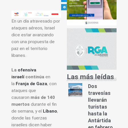
En un día atravesado por
ataques aéreos, Israel
dice estar avanzando
con una propuesta de
paz en el territorio
libanes.
La
ofensiva
Las más leídas
israelí
continúa
en
la
Franja de Gaza
, con
Dos
ataques que
travesías
causaron
más de 140
llevarán
muertos
durante el fin
turistas
de semana, y el
Líbano
,
hasta la
donde las fuerzas
Antártida
israelíes dicen haber
en febrero