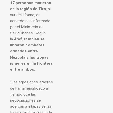
17 personas murieron
en la región de Tiro
, al
sur del Líbano, de
acuerdo a lo informado
por el Ministerio de
Salud libanés. Según
la
ANN
,
también se
libraron combates
armados entre
Hezbolá y las tropas
israelíes en la frontera
entre ambos
.
“Las agresiones israelíes
se han intensificado al
tiempo que las
negociaciones se
acercan a etapas serias.
Es una táctica conocida