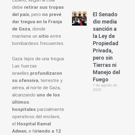
debe
retirar sus tropas
El Senado
del país
, pero
no prevé
dio media
dar tregua en la Franja
sanción a
de Gaza
, donde
la Ley de
mantiene un
sitio
entre
Propiedad
bombardeos frecuentes.
Privada,
pero sin
Gaza: lejos de una tregua
Tierras ni
Las fuerzas
Manejo del
israelíes
profundizaron
Fuego
su ofensiva
, terrestre y
7 de agosto de
aérea, al norte de Gaza,
2026
alcanzando
uno de los
últimos
hospitales
parcialmente
operativos del enclave,
el
Hospital Kamal
Adwan
, e h
iriendo a 12