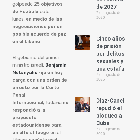
golpeado
25 objetivos
de 2027
de Hezbolá
este
7 de agosto de
2026
lunes,
en medio de las
negociaciones por un
posible acuerdo de paz
Cinco años
en el Líbano
.
de prisión
por delitos
El gobierno del primer
sexuales y
ministro israelí,
Benjamín
una estafa
Netanyahu
-quien hoy
7 de agosto de
carga con una orden de
2026
arresto por la Corte
Penal
Díaz-Canel
Internacional
,
todavía
no
repudió el
respondió a la
bloqueo a
propuesta
Cuba
estadounidense para
7 de agosto de
un alto al fuego
en el
2026
Líbano, según la cual