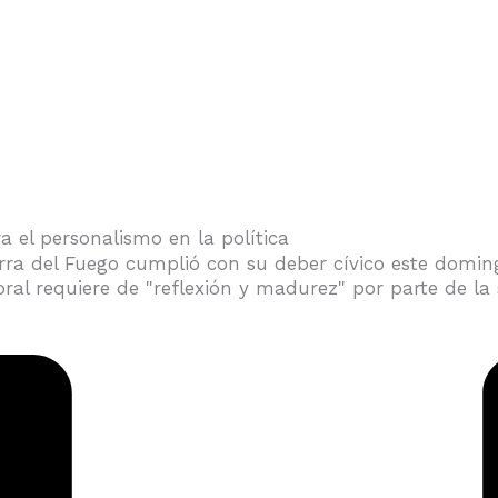
a el personalismo en la política
a del Fuego cumplió con su deber cívico este domingo
oral requiere de "reflexión y madurez" por parte de la 