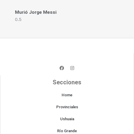
Murió Jorge Messi
F
I
a
n
c
s
e
t
Secciones
b
a
o
g
o
r
Home
k
a
m
Provinciales
Ushuaia
Río Grande