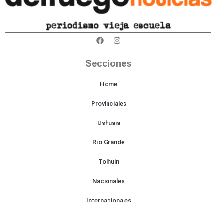
F
I
a
n
c
s
e
t
Secciones
b
a
o
g
o
r
Home
k
a
m
Provinciales
Ushuaia
Río Grande
Tolhuin
Nacionales
Internacionales