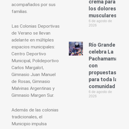
crema para
acompañados por sus
los dolores
familias.
musculares
6 de agosto de
2026
Las Colonias Deportivas
de Verano se llevan
adelante en múltiples
Río Grande
espacios municipales:
celebra La
Centro Deportivo
Pachamama
Municipal, Polideportivo
con
Carlos Margalot,
propuestas
Gimnasio Juan Manuel
para toda la
de Rosas, Gimnasio
comunidad
Malvinas Argentinas y
6 de agosto de
Gimnasio Margen Sur.
2026
Además de las colonias
tradicionales, el
Municipio impulsa