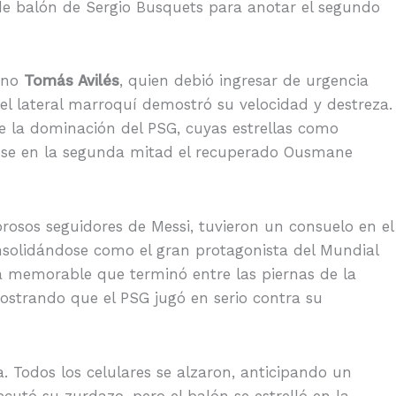
e balón de Sergio Busquets para anotar el segundo
tino
Tomás Avilés
, quien debió ingresar de urgencia
l lateral marroquí demostró su velocidad y destreza.
e la dominación del PSG, cuyas estrellas como
ose en la segunda mitad el recuperado Ousmane
osos seguidores de Messi, tuvieron un consuelo en el
onsolidándose como el gran protagonista del Mundial
a memorable que terminó entre las piernas de la
strando que el PSG jugó en serio contra su
a. Todos los celulares se alzaron, anticipando un
ecutó su zurdazo, pero el balón se estrelló en la