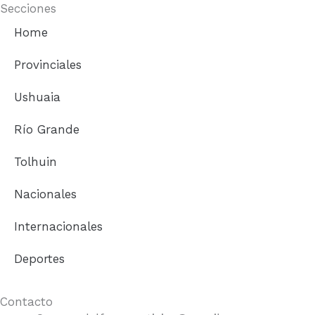
e
t
Secciones
b
a
Home
o
g
o
r
Provinciales
k
a
m
Ushuaia
Río Grande
Tolhuin
Nacionales
Internacionales
Deportes
Contacto