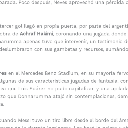
parada. Poco después, Neves aprovechó una pérdida d
 tercer gol llegó en propia puerta, por parte del argen
 obra de
Achraf Hakimi
, coronando una jugada donde e
onnarumma apenas tuvo que intervenir, un testimonio d
la deslumbraron con sus gambetas y recursos, sumánd
res
en el Mercedes Benz Stadium, en su mayoría fervor
lgunas de sus características jugadas de fantasía, c
ea que Luis Suárez no pudo capitalizar, y una apilad
zazo que Donnarumma atajó sin contemplaciones, demo
a.
 cuando Messi tuvo un tiro libre desde el borde del áre
 pesar de la derrota inminente, Leo besó la pelota y ej