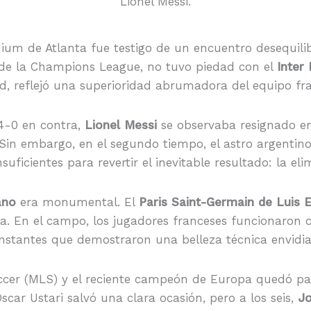
Lionel Messi.
ium de Atlanta fue testigo de un encuentro desequilib
de la Champions League, no tuvo piedad con el
Inter
ad, reflejó una superioridad abrumadora del equipo fr
4-0 en contra,
Lionel Messi
se observaba resignado en
Sin embargo, en el segundo tiempo, el astro argentino
uficientes para revertir el inevitable resultado: la el
ano
era monumental. El
Paris Saint-Germain de Luis 
da. En el campo, los jugadores franceses funcionaron 
nstantes que demostraron una belleza técnica envidia
cer (MLS) y el reciente campeón de Europa quedó paten
Oscar Ustari salvó una clara ocasión, pero a los seis,
J