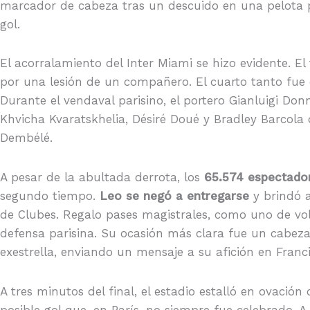
marcador de cabeza tras un descuido en una pelota 
gol.
El acorralamiento del Inter Miami se hizo evidente. El
por una lesión de un compañero. El cuarto tanto fue
Durante el vendaval parisino, el portero Gianluigi D
Khvicha Kvaratskhelia, Désiré Doué y Bradley Barco
Dembélé.
A pesar de la abultada derrota, los
65.574 espectado
segundo tiempo.
Leo se negó a entregarse
y brindó a
de Clubes. Regalo pases magistrales, como uno de vol
defensa parisina. Su ocasión más clara fue un cabe
exestrella, enviando un mensaje a su afición en Franci
A tres minutos del final, el estadio estalló en ovación
posible gol que, en París, no siempre fue celebrado. A