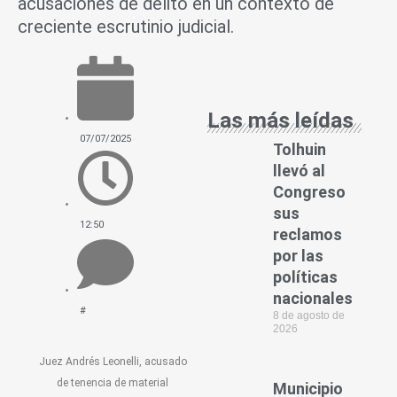
acusaciones de delito en un contexto de
creciente escrutinio judicial.
Las más leídas
07/07/2025
Tolhuin
llevó al
Congreso
sus
12:50
reclamos
por las
políticas
nacionales
#
8 de agosto de
2026
Juez Andrés Leonelli, acusado
de tenencia de material
Municipio