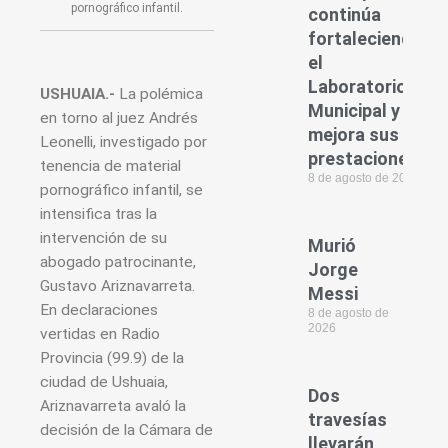
pornográfico infantil.
continúa
fortaleciendo
el
Laboratorio
USHUAIA.-
La polémica
Municipal y
en torno al juez Andrés
mejora sus
Leonelli, investigado por
prestaciones
tenencia de material
8 de agosto de 2026
pornográfico infantil, se
intensifica tras la
intervención de su
Murió
abogado patrocinante,
Jorge
Gustavo Ariznavarreta.
Messi
En declaraciones
8 de agosto de
2026
vertidas en Radio
Provincia (99.9) de la
ciudad de Ushuaia,
Dos
Ariznavarreta avaló la
travesías
decisión de la Cámara de
llevarán