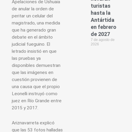
Apelaciones de Ushuaia
turistas
de anular la orden de
hasta la
peritar un celular del
Antártida
magistrado, una medida
en febrero
que ha generado gran
de 2027
debate en el ámbito
7 de agosto de
judicial fueguino. El
2026
letrado insistió en que
las pruebas ya
disponibles demuestran
que las imágenes en
cuestión provienen de
una causa que el propio
Leonelli instruyó como
juez en Río Grande entre
2015 y 2017.
Ariznavarreta explicó
que las 53 fotos halladas