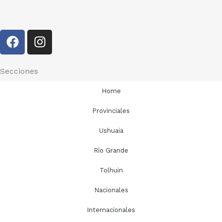
F
I
a
n
c
s
e
t
Secciones
b
a
Home
o
g
o
r
Provinciales
k
a
Ushuaia
m
Río Grande
Tolhuin
Nacionales
Internacionales