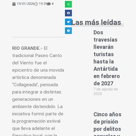
19/01/2026
19:39
#
Las más leídas
Dos
travesías
llevarán
RIO GRANDE.-
El
turistas
tradicional Paseo Canto
hasta la
del Viento fue el
Antártida
epicentro de una movida
en febrero
artística denominada
de 2027
“Collageada”, pensada
7 de agosto de
para integrar a distintas
2026
generaciones en un
ambiente distendido. La
iniciativa formó parte de
Cinco años
la programación estival
de prisión
que lleva adelante el
por delitos
Ejecutivo local, con la