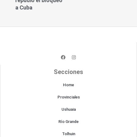
repudió el bloqueo
a Cuba
F
I
a
n
c
s
e
t
Secciones
b
a
o
g
o
r
Home
k
a
m
Provinciales
Ushuaia
Río Grande
Tolhuin