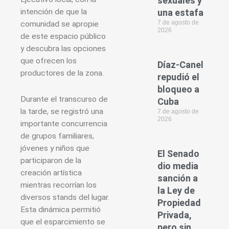
sexuales y
intención de que la
una estafa
7 de agosto de
comunidad se apropie
2026
de este espacio público
y descubra las opciones
que ofrecen los
Díaz-Canel
productores de la zona.
repudió el
bloqueo a
Durante el transcurso de
Cuba
la tarde, se registró una
7 de agosto de
2026
importante concurrencia
de grupos familiares,
jóvenes y niños que
El Senado
participaron de la
dio media
creación artística
sanción a
mientras recorrían los
la Ley de
diversos stands del lugar.
Propiedad
Esta dinámica permitió
Privada,
que el esparcimiento se
pero sin