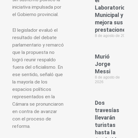
el
iniciativa impulsada por
Laboratorio
el Gobierno provincial.
Municipal y
mejora sus
prestaciones
El legislador evaluó el
8 de agosto de 2026
resultado del debate
parlamentario y remarcó
que la propuesta no
Murió
logró reunir respaldo
Jorge
fuera del oficialismo. En
Messi
ese sentido, señaló que
8 de agosto de
la mayoría de los
2026
espacios políticos
representados en la
Dos
Cámara se pronunciaron
travesías
en contra de avanzar
llevarán
con el proceso de
turistas
reforma.
hasta la