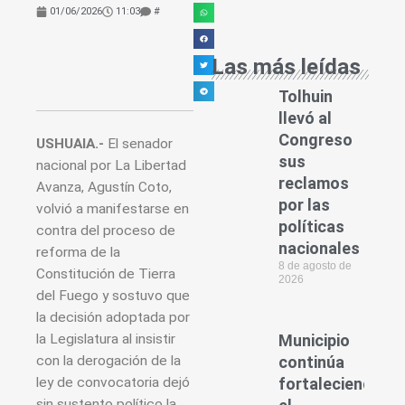
01/06/2026
11:03
#
Las más leídas
Tolhuin
llevó al
Congreso
USHUAIA.-
El senador
sus
nacional por La Libertad
reclamos
Avanza, Agustín Coto,
por las
volvió a manifestarse en
políticas
contra del proceso de
nacionales
reforma de la
8 de agosto de
Constitución de Tierra
2026
del Fuego y sostuvo que
la decisión adoptada por
la Legislatura al insistir
Municipio
con la derogación de la
continúa
ley de convocatoria dejó
fortaleciendo
sin sustento político la