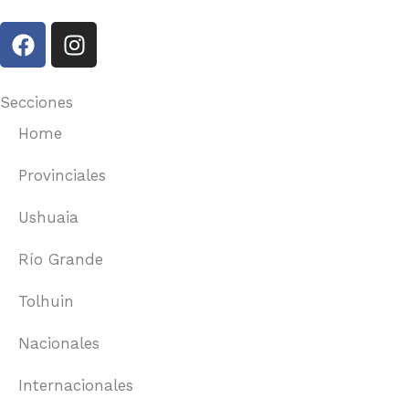
F
I
a
n
c
s
e
t
Secciones
b
a
Home
o
g
o
r
Provinciales
k
a
m
Ushuaia
Río Grande
Tolhuin
Nacionales
Internacionales