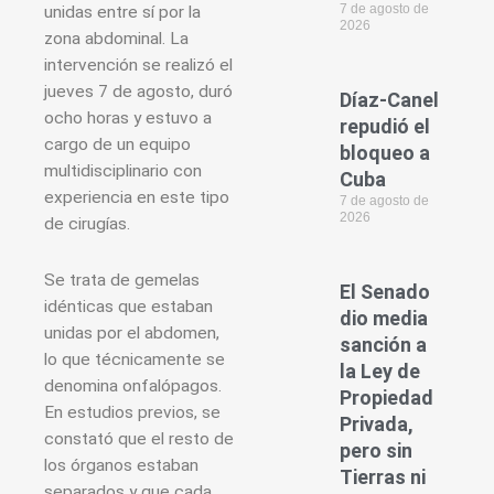
7 de agosto de
unidas entre sí por la
2026
zona abdominal. La
intervención se realizó el
jueves 7 de agosto, duró
Díaz-Canel
ocho horas y estuvo a
repudió el
cargo de un equipo
bloqueo a
multidisciplinario con
Cuba
experiencia en este tipo
7 de agosto de
2026
de cirugías.
Se trata de gemelas
El Senado
idénticas que estaban
dio media
unidas por el abdomen,
sanción a
lo que técnicamente se
la Ley de
denomina onfalópagos.
Propiedad
En estudios previos, se
Privada,
constató que el resto de
pero sin
los órganos estaban
Tierras ni
separados y que cada