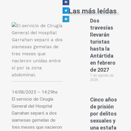
Las más leídas
Dos
travesías
llevarán
turistas
hasta la
Antártida
en febrero
de 2027
7 de agosto de
2026
14/08/2025 – 14:29hs
El servicio de Cirugía
Cinco años
General del Hospital
de prisión
Garrahan separó a dos
por delitos
siamesas gemelas de
sexuales y
tres meses que nacieron
una estafa