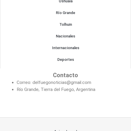
b
a
Ushuaia
o
g
Río Grande
Tolhuin
o
r
Nacionales
k
a
Internacionales
m
Deportes
Contacto
Correo: delfuegonoticias@gmail.com
Río Grande, Tierra del Fuego, Argentina