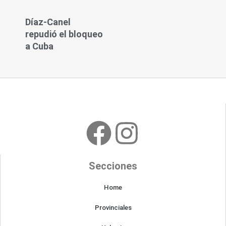
Díaz-Canel
repudió el bloqueo
a Cuba
F
I
a
n
Secciones
c
s
Home
e
t
Provinciales