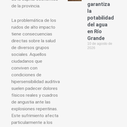
garantiza
de la provincia.
la
potabilidad
La problemática de los
del agua
ruidos de alto impacto
en Río
tiene consecuencias
Grande
directas sobre la salud
10 de agosto de
de diversos grupos
2026
sociales. Aquellos
ciudadanos que
conviven con
condiciones de
hipersensibilidad auditiva
suelen padecer dolores
físicos reales y cuadros
de angustia ante las
explosiones repentinas.
Este sufrimiento afecta
particularmente a los