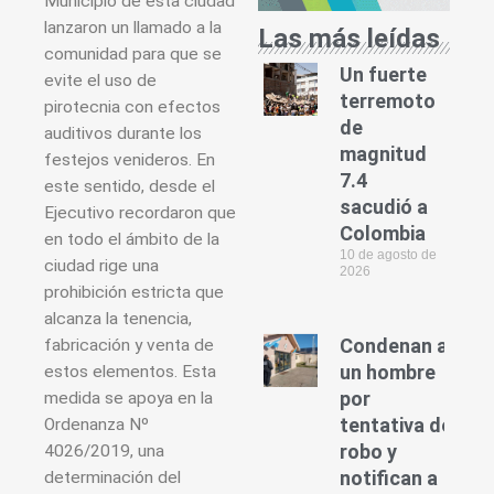
Municipio de esta ciudad
lanzaron un llamado a la
Las más leídas
comunidad para que se
Un fuerte
evite el uso de
terremoto
pirotecnia con efectos
de
auditivos durante los
magnitud
festejos venideros. En
7.4
este sentido, desde el
sacudió a
Ejecutivo recordaron que
Colombia
en todo el ámbito de la
10 de agosto de
ciudad rige una
2026
prohibición estricta que
alcanza la tenencia,
Condenan a
fabricación y venta de
un hombre
estos elementos. Esta
por
medida se apoya en la
tentativa de
Ordenanza Nº
robo y
4026/2019, una
notifican a
determinación del