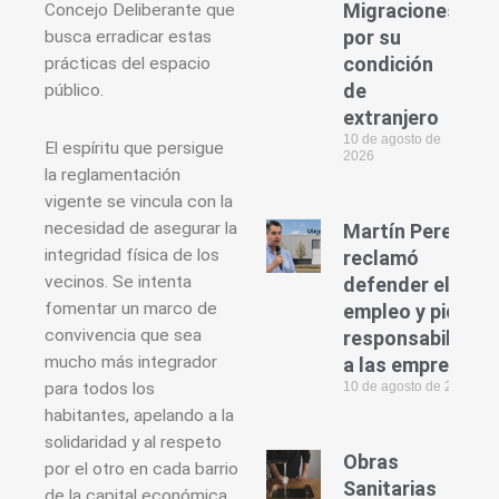
Migraciones
Concejo Deliberante que
por su
busca erradicar estas
condición
prácticas del espacio
de
público.
extranjero
10 de agosto de
El espíritu que persigue
2026
la reglamentación
vigente se vincula con la
necesidad de asegurar la
Martín Perez
integridad física de los
reclamó
vecinos. Se intenta
defender el
fomentar un marco de
empleo y pidió
convivencia que sea
responsabilidad
mucho más integrador
a las empresas
para todos los
10 de agosto de 2026
habitantes, apelando a la
solidaridad y al respeto
Obras
por el otro en cada barrio
Sanitarias
de la capital económica