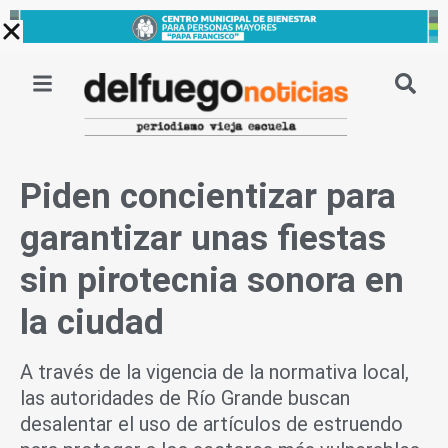
Ir
al
contenido
Piden concientizar para
garantizar unas fiestas
sin pirotecnia sonora en
la ciudad
A través de la vigencia de la normativa local,
las autoridades de Río Grande buscan
desalentar el uso de artículos de estruendo