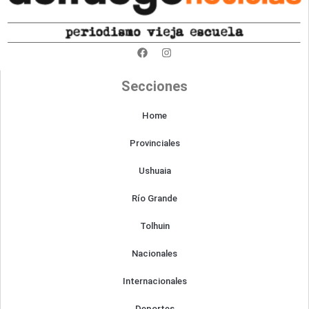
F
I
a
n
c
s
e
t
Secciones
b
a
o
g
o
r
Home
k
a
m
Provinciales
Ushuaia
Río Grande
Tolhuin
Nacionales
Internacionales
Deportes