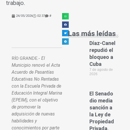
trabajo.
24/05/2026
02:37
#
Las más leídas
Díaz-Canel
repudió el
bloqueo a
RÍO GRANDE.-
El
Cuba
Municipio renovó el Acta
7 de agosto de
Acuerdo de Pasantías
2026
Educativas No Rentadas
con la Escuela Privada de
Educación Integral Marina
El Senado
(EPEIM), con el objetivo
dio media
de promover la
sanción a
adquisición de nuevas
la Ley de
habilidades y
Propiedad
conocimientos por parte
Privada,