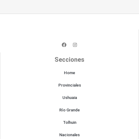
F
I
a
n
c
s
e
t
Secciones
b
a
o
g
o
r
Home
k
a
m
Provinciales
Ushuaia
Río Grande
Tolhuin
Nacionales