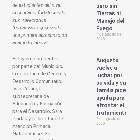
de estudiantes del nivel
pero sin
secundario, fortaleciendo
Tierras ni
sus trayectorias
Manejo del
formativas y generando
Fuego
7 de agosto de
una primera aproximación
2026
al ámbito laboral.
Estuvieron presentes,
Augusto
por parte del Municipio,
vuelve a
la secretaria de Género y
luchar por
Desarrollo Comunitario,
su vida y su
Ivana Ybars, la
familia pide
subsecretaria de
ayuda para
Educación y Formación
afrontar el
para el Desarrollo, Sara
tratamiento
Pindek y la directora de
7 de agosto de
2026
Atención Primaria,
Natalia Vassel. En