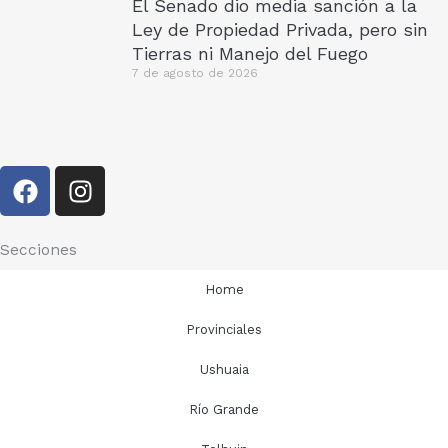
El Senado dio media sanción a la
Ley de Propiedad Privada, pero sin
Tierras ni Manejo del Fuego
7 de agosto de 2026
F
I
a
n
c
s
e
t
Secciones
b
a
Home
o
g
o
r
Provinciales
k
a
Ushuaia
m
Río Grande